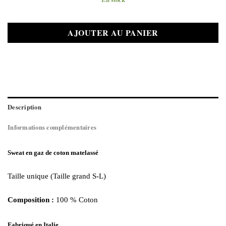
quantité de Sweat Memphis Kaki
AJOUTER AU PANIER
Description
Informations complémentaires
Sweat en gaz de coton matelassé
Taille unique (Taille grand S-L)
Composition :
100 % Coton
Fabriqué en Italie